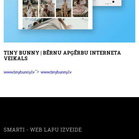
TINY BUNNY | BĒRNU APĢĒRBU INTERNETA
VEIKALS
">
www.tinybunny.lv
www.tinybunny.lv
SMARTI - WEB LAPU IZVEIDE